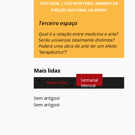
EDITORIAL | LUÍS MONTEIRO, MEMBRO DA
DIREÇÃO NACIONAL DA APMGF
Terceiro espaço
Qual é a relação entre medicina e arte?
Serão universos totalmente distintos?
Poderá uma obra de arte ter um efeito
“terapêutico”?
Mais lidas
Semanal
MAIS LIDAS
Mensal
Sem artigos!
Sem artigos!