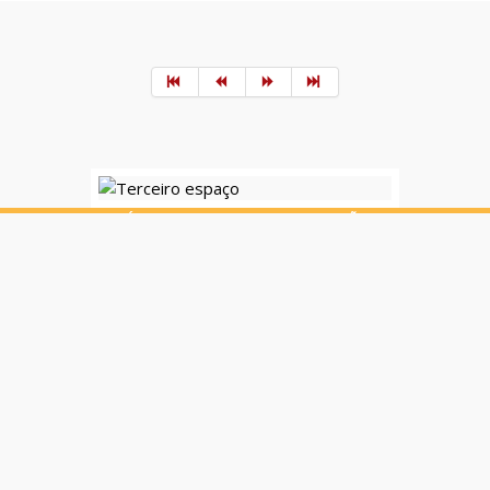
EDITORIAL | LUÍS MONTEIRO, MEMBRO DA DIREÇÃO NACIONAL DA
APMGF
Terceiro espaço
Qual é a relação entre medicina e arte? Serão universos
totalmente distintos? Poderá uma obra de arte ter um
efeito “terapêutico”?
Mais lidas
Semanal
MAIS LIDAS
Mensal