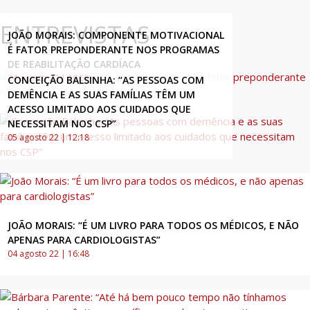
ENTREVISTAS
JOÃO MORAIS: COMPONENTE MOTIVACIONAL
É FATOR PREPONDERANTE NOS PROGRAMAS
DE REABILITAÇÃO CARDÍACA
24 agosto 22 | 10:55
CONCEIÇÃO BALSINHA: “AS PESSOAS COM
DEMÊNCIA E AS SUAS FAMÍLIAS TÊM UM
ACESSO LIMITADO AOS CUIDADOS QUE
NECESSITAM NOS CSP”
05 agosto 22 | 12:18
JOÃO MORAIS: “É UM LIVRO PARA TODOS OS MÉDICOS, E NÃO
APENAS PARA CARDIOLOGISTAS”
04 agosto 22 | 16:48